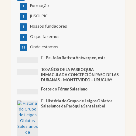
Formação
1
JUSOLPIC
1
Nossos fundadores
1
O que fazemos
1
Onde estamos
11
Pe. João Batista Antwerpen, osfs
100 AÑOS DE LA PARROQUIA
INMACULADA CONCEPCIÓN PASO DE LAS
DURANAS – MONTEVIDEO – URUGUAY
Fotos do Fórum Salesiano
História do Grupo de Leigos Oblatos
Salesianos da Paróquia Santa Isabel