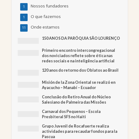
Nossos fundadores
1
O que fazemos
1
Onde estamos
11
150 ANOS DA PARÓQUIA SÃO LOURENÇO
Primeiro encontro intercongregacional
dos noviciados reflete sobre ética nas
redes sociais e na inteligência artificial
120 anos do retorno dos Oblatos ao Brasil
Misión de la Zona Oriental se realizó en
Ayacucho – Manabí – Ecuador
Conclusão do Retiro Anual do Núcleo
Salesiano de Palmeira das Missões
Carnaval dos Pequenos – Escola
Presbiteral SFS no Haiti
Grupo Juvenil de Rocafuerte realiza
actividades para recaudar fondos para la
Pascua