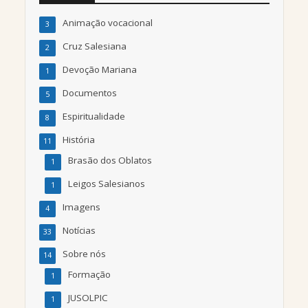
Animação vocacional
3
Cruz Salesiana
2
Devoção Mariana
1
Documentos
5
Espiritualidade
8
História
11
Brasão dos Oblatos
1
Leigos Salesianos
1
Imagens
4
Notícias
33
Sobre nós
14
Formação
1
JUSOLPIC
1