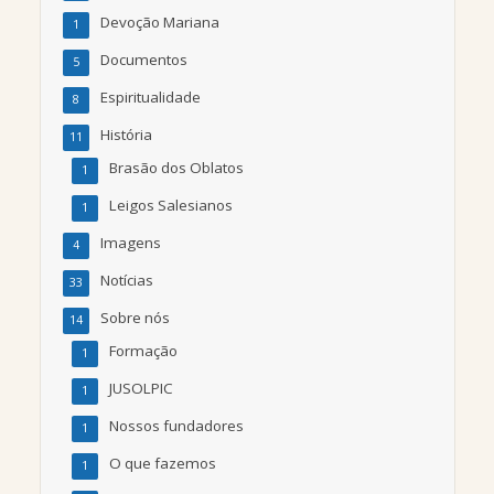
Devoção Mariana
1
Documentos
5
Espiritualidade
8
História
11
Brasão dos Oblatos
1
Leigos Salesianos
1
Imagens
4
Notícias
33
Sobre nós
14
Formação
1
JUSOLPIC
1
Nossos fundadores
1
O que fazemos
1