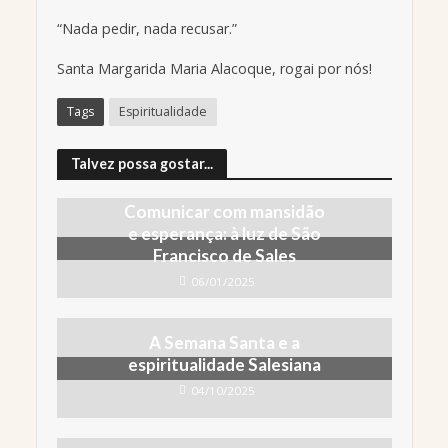
“Nada pedir, nada recusar.”
Santa Margarida Maria Alacoque, rogai por nós!
Tags
Espiritualidade
Talvez possa gostar...
Comunicar com mansidão
e esperança: à luz de São
Francisco de Sales
06/01/2025
A Semana Santa e a
espiritualidade Salesiana
04/10/2025