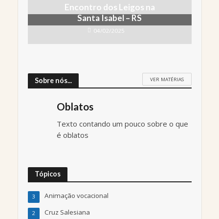
Encontro dos Leigos na
Santa Isabel – RS
04/02/2025
VER MATÉRIAS
Sobre nós...
Oblatos
Texto contando um pouco sobre o que
é oblatos
Tópicos
Animação vocacional
3
Cruz Salesiana
2