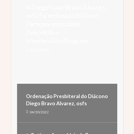
Ir. Diego Isaac Bravo Álvarez,
osfs foi ordenado Diácono
Paróquia Imaculada
Conceição –
Montervideo/Uruguay
03/10/2019
Ordenação Presbiteral do Diácono
Diego Bravo Alvarez, osfs
04/30/2022