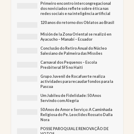
Primeiro encontro intercongregacional
dos noviciados reflete sobre ética nas
redes sociais e na inteligência artificial
120 anos do retorno dos Oblatos ao Brasil
Misión de la Zona Oriental se realizó en
Ayacucho – Manabí – Ecuador
Conclusão do Retiro Anual do Núcleo
Salesiano de Palmeira das Missões
Carnaval dos Pequenos – Escola
Presbiteral SFS no Haiti
Grupo Juvenil de Rocafuerte realiza
actividades para recaudar fondos para la
Pascua
Um Jubileu de Fidelidade: 50 Anos
Servindo com Alegria
50 Anos de Amor e Serviço: A Caminhada
Religiosa do Pe. Leoclides Rossato Dalla
Nora
POSSE PAROQUIAL E RENOVAÇÃO DE
VOTOS