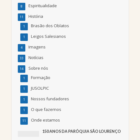
Espiritualidade
8
História
11
Brasão dos Oblatos
1
Leigos Salesianos
1
Imagens
4
Notícias
33
Sobre nós
14
Formação
1
JUSOLPIC
1
Nossos fundadores
1
O que fazemos
1
Onde estamos
11
150 ANOS DA PARÓQUIA SÃO LOURENÇO