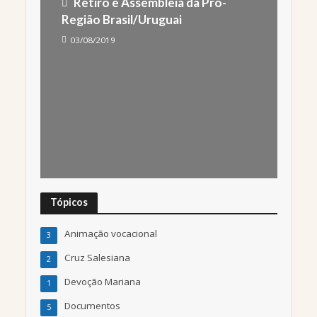
Retiro e Assembleia da Pro-
Região Brasil/Uruguai
03/08/2019
Tópicos
Animação vocacional
3
Cruz Salesiana
2
Devoção Mariana
1
Documentos
5