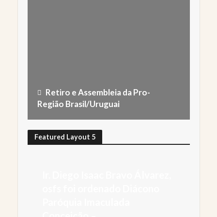
Retiro e Assembleia da Pro-
Região Brasil/Uruguai
Featured Layout 5
Ir. Diego Isaac Bravo Álvarez,
osfs foi ordenado Diácono
Paróquia Imaculada
Conceição –