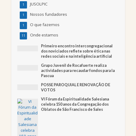
JUSOLPIC
1
Nossos fundadores
1
O que fazemos
1
Onde estamos
11
Primeiro encontro intercongregacional
dos noviciados reflete sobre ética nas
redes sociais e na inteligência artificial
Grupo Juvenil de Rocafuerte realiza
actividades para recaudar fondos para la
Pascua
POSSE PAROQUIAL E RENOVAÇÃO DE
VOTOS
VI Fórum da Espiritualidade Salesiana
celebra 150 anos da Congregação dos
Oblatos de São Francisco de Sales