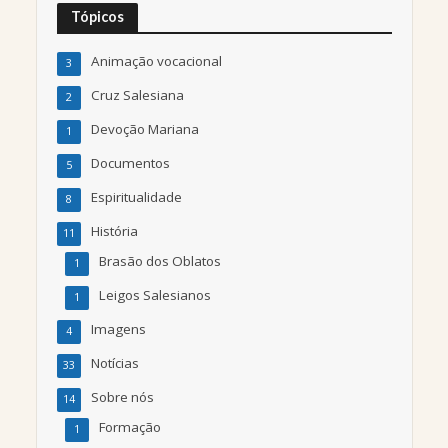
Tópicos
Animação vocacional
3
Cruz Salesiana
2
Devoção Mariana
1
Documentos
5
Espiritualidade
8
História
11
Brasão dos Oblatos
1
Leigos Salesianos
1
Imagens
4
Notícias
33
Sobre nós
14
Formação
1