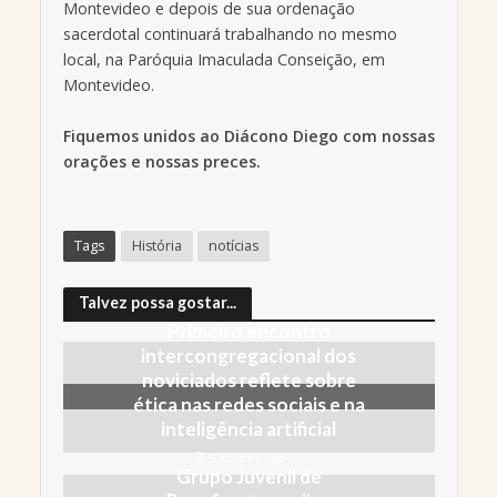
Montevideo e depois de sua ordenação
sacerdotal continuará trabalhando no mesmo
local, na Paróquia Imaculada Conseição, em
Montevideo.
Fiquemos unidos ao Diácono Diego com nossas
orações e nossas preces.
Tags
História
notícias
Talvez possa gostar...
Primeiro encontro
intercongregacional dos
noviciados reflete sobre
ética nas redes sociais e na
inteligência artificial
5 meses ago
Grupo Juvenil de