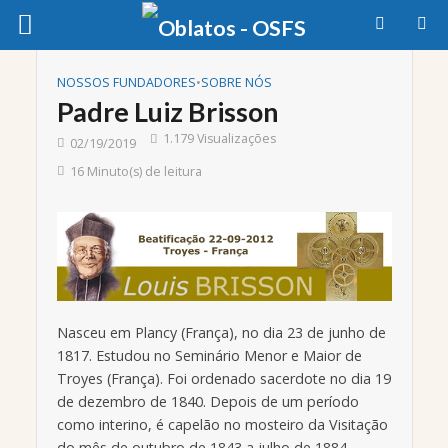
NOSSOS FUNDADORES
•
SOBRE NÓS
Padre Luiz Brisson
1.179 Visualizações
02/19/2019
16 Minuto(s) de leitura
Nasceu em Plancy (França), no dia 23 de junho de
1817. Estudou no Seminário Menor e Maior de
Troyes (França). Foi ordenado sacerdote no dia 19
de dezembro de 1840. Depois de um período
como interino, é capelão no mosteiro da Visitação
do mês de outubro de 1843 a julho de 1884.