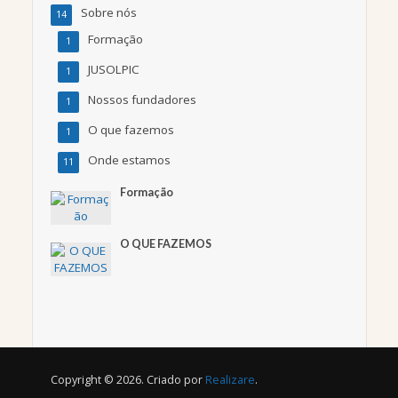
Sobre nós
14
Formação
1
JUSOLPIC
1
Nossos fundadores
1
O que fazemos
1
Onde estamos
11
Formação
O QUE FAZEMOS
Copyright © 2026. Criado por
Realizare
.