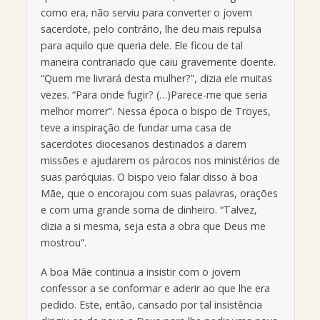
como era, não serviu para converter o jovem
sacerdote, pelo contrário, lhe deu mais repulsa
para aquilo que queria dele. Ele ficou de tal
maneira contrariado que caiu gravemente doente.
“Quem me livrará desta mulher?”, dizia ele muitas
vezes. “Para onde fugir? (…)Parece-me que seria
melhor morrer”. Nessa época o bispo de Troyes,
teve a inspiração de fundar uma casa de
sacerdotes diocesanos destinados a darem
missões e ajudarem os párocos nos ministérios de
suas paróquias. O bispo veio falar disso à boa
Mãe, que o encorajou com suas palavras, orações
e com uma grande soma de dinheiro. “Talvez,
dizia a si mesma, seja esta a obra que Deus me
mostrou”.
A boa Mãe continua a insistir com o jovem
confessor a se conformar e aderir ao que lhe era
pedido. Este, então, cansado por tal insistência