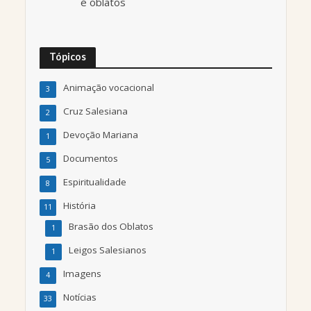
é oblatos
Tópicos
Animação vocacional
3
Cruz Salesiana
2
Devoção Mariana
1
Documentos
5
Espiritualidade
8
História
11
Brasão dos Oblatos
1
Leigos Salesianos
1
Imagens
4
Notícias
33