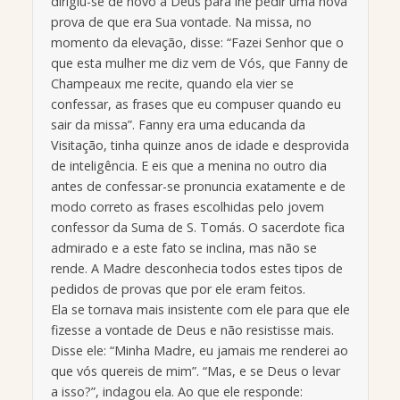
dirigiu-se de novo a Deus para lhe pedir uma nova
prova de que era Sua vontade. Na missa, no
momento da elevação, disse: “Fazei Senhor que o
que esta mulher me diz vem de Vós, que Fanny de
Champeaux me recite, quando ela vier se
confessar, as frases que eu compuser quando eu
sair da missa”. Fanny era uma educanda da
Visitação, tinha quinze anos de idade e desprovida
de inteligência. E eis que a menina no outro dia
antes de confessar-se pronuncia exatamente e de
modo correto as frases escolhidas pelo jovem
confessor da Suma de S. Tomás. O sacerdote fica
admirado e a este fato se inclina, mas não se
rende. A Madre desconhecia todos estes tipos de
pedidos de provas que por ele eram feitos.
Ela se tornava mais insistente com ele para que ele
fizesse a vontade de Deus e não resistisse mais.
Disse ele: “Minha Madre, eu jamais me renderei ao
que vós quereis de mim”. “Mas, e se Deus o levar
a isso?”, indagou ela. Ao que ele responde: