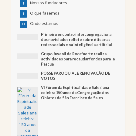
Nossos fundadores
1
O que fazemos
1
Onde estamos
11
Primeiro encontro intercongregacional
dos noviciados reflete sobre ética nas
redes sociais e na inteligência artificial
Grupo Juvenil de Rocafuerte realiza
actividades para recaudar fondos para la
Pascua
POSSE PAROQUIAL E RENOVAÇÃO DE
VOTOS
VI Fórum da Espiritualidade Salesiana
celebra 150 anos da Congregação dos
Oblatos de São Francisco de Sales