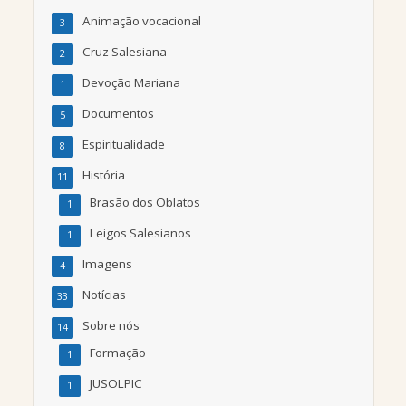
Animação vocacional
3
Cruz Salesiana
2
Devoção Mariana
1
Documentos
5
Espiritualidade
8
História
11
Brasão dos Oblatos
1
Leigos Salesianos
1
Imagens
4
Notícias
33
Sobre nós
14
Formação
1
JUSOLPIC
1